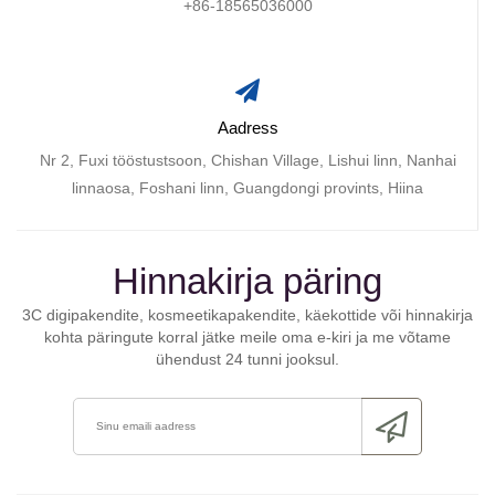
+86-18565036000
Aadress
Nr 2, Fuxi tööstustsoon, Chishan Village, Lishui linn, Nanhai
linnaosa, Foshani linn, Guangdongi provints, Hiina
Hinnakirja päring
3C digipakendite, kosmeetikapakendite, käekottide või hinnakirja
kohta päringute korral jätke meile oma e-kiri ja me võtame
ühendust 24 tunni jooksul.