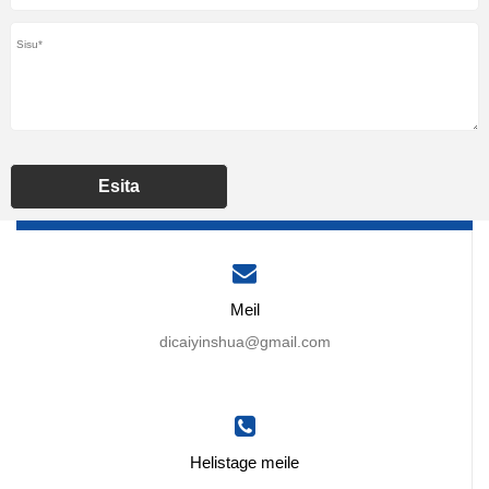
Esita
Meil
dicaiyinshua@gmail.com
Helistage meile