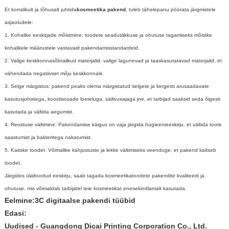
Et korralikult ja tõhusalt juhtida
kosmeetika pakend
, tuleb tähelepanu pöörata järgmistele
asjaoludele:
1. Kohalike eeskirjade mõistmine: toodete seaduslikkuse ja ohutuse tagamiseks mõistke
kohalikele määrustele vastavaid pakendamisstandardeid.
2. Valige keskkonnasõbralikud materjalid: valige lagunevad ja taaskasutatavad materjalid, et
vähendada negatiivset mõju keskkonnale.
3. Selge märgistus: pakend peaks olema märgistatud selgete ja kergesti arusaadavate
kasutusjuhistega, koostisosade loeteluga, säilivusajaga jne, et tarbijad saaksid seda õigesti
kasutada ja vältida aegumist.
4. Reostuse vältimine: Pakendamise käigus on vaja järgida hügieenieeskirju, et vältida toote
saastumist ja bakteritega nakatumist.
5. Kaitske toodet. Võimalike kahjustuste ja lekke vältimiseks veenduge, et pakend kaitseb
toodet.
Järgides ülaltoodud eeskirju, saab tagada kosmeetikatoodete pakendite kvaliteedi ja
ohutuse, mis võimaldab tarbijatel teie kosmeetikat enesekindlamalt kasutada.
Eelmine:
3C digitaalse pakendi tüübid
Edasi:
Uudised - Guangdong Dicai Printing Corporation Co., Ltd.