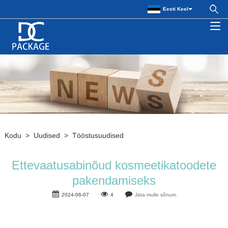
Eesti Keel
Kodu
>
Uudised
>
Tööstusuudised
Ettevaatusabinõud kosmeetikatoodete
pakendamiseks
2024-06-07
4
Jäta mulle sõnum