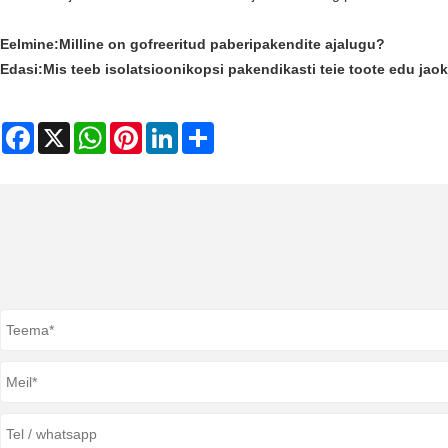
Eelmine:
Milline on gofreeritud paberipakendite ajalugu?
Edasi:
Mis teeb isolatsioonikopsi pakendikasti teie toote edu jao
Facebook
X
WhatsApp
Pinterest
LinkedIn
Share