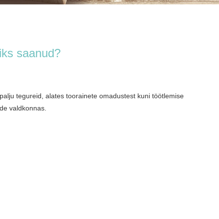
diks saanud?
palju tegureid, alates toorainete omadustest kuni töötlemise
ide valdkonnas.