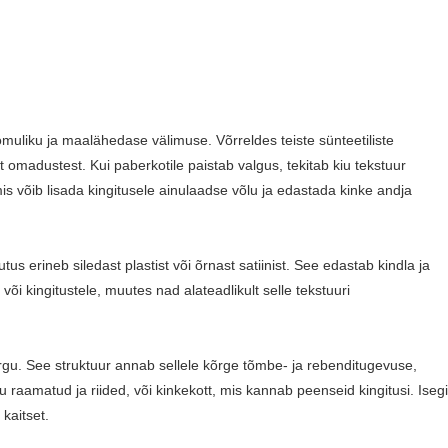
muliku ja maalähedase välimuse. Võrreldes teiste sünteetiliste
 omadustest. Kui paberkotile paistab valgus, tekitab kiu tekstuur
is võib lisada kingitusele ainulaadse võlu ja edastada kinke andja
s erineb siledast plastist või õrnast satiinist. See edastab kindla ja
 kingitustele, muutes nad alateadlikult selle tekstuuri
rgu. See struktuur annab sellele kõrge tõmbe- ja rebenditugevuse,
 raamatud ja riided, või kinkekott, mis kannab peenseid kingitusi. Isegi
kaitset.