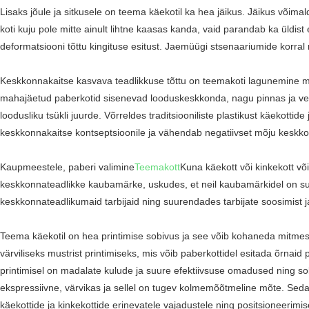
Lisaks jõule ja sitkusele on teema käekotil ka hea jäikus. Jäikus võimald
koti kuju pole mitte ainult lihtne kaasas kanda, vaid parandab ka üldi
deformatsiooni tõttu kingituse esitust. Jaemüügi stsenaariumide korra
Keskkonnakaitse kasvava teadlikkuse tõttu on teemakoti lagunemine mu
mahajäetud paberkotid sisenevad looduskeskkonda, nagu pinnas ja vesi,
loodusliku tsükli juurde. Võrreldes traditsiooniliste plastikust käekott
keskkonnakaitse kontseptsioonile ja vähendab negatiivset mõju keskko
Kaupmeestele, paberi valimine
Teemakott
Kuna käekott või kinkekott võ
keskkonnateadlikke kaubamärke, uskudes, et neil kaubamärkidel on s
keskkonnateadlikumaid tarbijaid ning suurendades tarbijate soosimist ja
Teema käekotil on hea printimise sobivus ja see võib kohaneda mitmesugu
värviliseks mustrist printimiseks, mis võib paberkottidel esitada õrnaid
printimisel on madalate kulude ja suure efektiivsuse omadused ning sobi
ekspressiivne, värvikas ja sellel on tugev kolmemõõtmeline mõte. Seda 
käekottide ja kinkekottide erinevatele vajadustele ning positsioneerimise