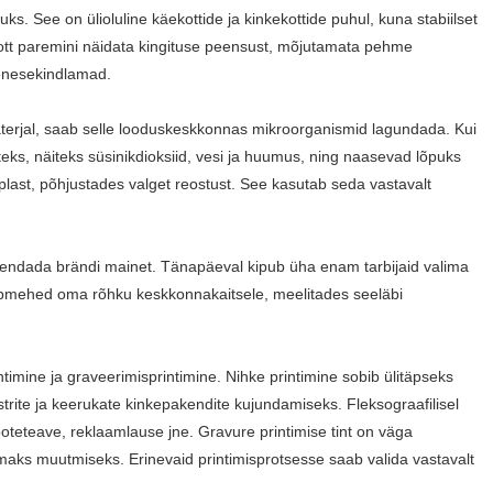
uks. See on ülioluline käekottide ja kinkekottide puhul, kuna stabiilset
erkott paremini näidata kingituse peensust, mõjutamata pehme
 enesekindlamad.
terjal, saab selle looduskeskkonnas mikroorganismid lagundada. Kui
ks, näiteks süsinikdioksiid, vesi ja huumus, ning naasevad lõpuks
u plast, põhjustades valget reostust. See kasutab seda vastavalt
uurendada brändi mainet. Tänapäeval kipub üha enam tarbijaid valima
upmehed oma rõhku keskkonnakaitsele, meelitades seeläbi
timine ja graveerimisprintimine. Nihke printimine sobib ülitäpseks
ustrite ja keerukate kinkepakendite kujundamiseks. Fleksograafilisel
ooteteave, reklaamlause jne. Gravure printimise tint on väga
emaks muutmiseks. Erinevaid printimisprotsesse saab valida vastavalt