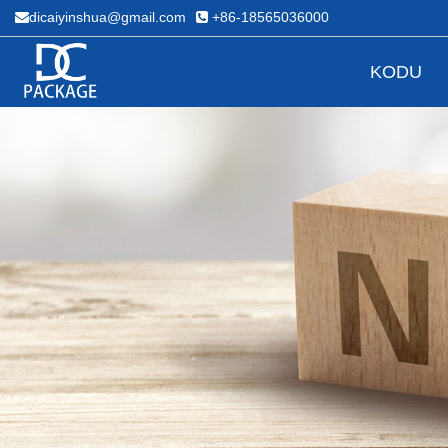
dicaiyinshua@gmail.com
+86-18565036000
KODU