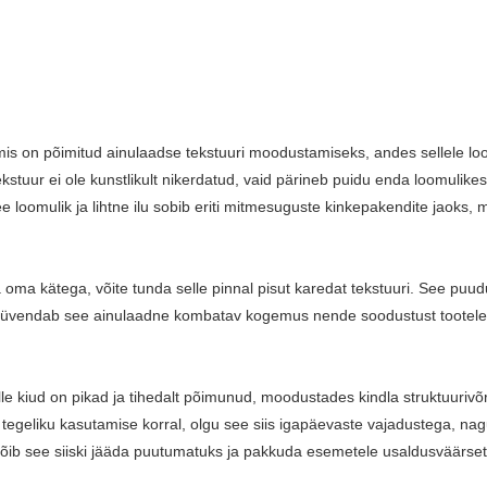
mis on põimitud ainulaadse tekstuuri moodustamiseks, andes sellele loo
stuur ei ole kunstlikult nikerdatud, vaid pärineb puidu enda loomulikest
 loomulik ja lihtne ilu sobib eriti mitmesuguste kinkepakendite jaoks, m
ma kätega, võite tunda selle pinnal pisut karedat tekstuuri. See puudutu
süvendab see ainulaadne kombatav kogemus nende soodustust tootele või
e kiud on pikad ja tihedalt põimunud, moodustades kindla struktuurivõ
 tegeliku kasutamise korral, olgu see siis igapäevaste vajadustega, nagu
võib see siiski jääda puutumatuks ja pakkuda esemetele usaldusväärset 