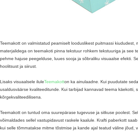
Teemakott on valmistatud peamiselt looduslikest puitmassi kiududest, 
materjalidega on teemakoti pinna tekstuur rohkem tekstuuriga ja see tek
pehme hajuse peegelduse, luues sooja ja sõbraliku visuaalse efekti. See
hoolitsust ja siirust.
Lisaks visuaalsele ilule
Teemakott
on ka ainulaadne. Kui puudutate seda o
usaldusväärse kvaliteeditunde. Kui tarbijad kannavad teema käekotti, 
kõrgekvaliteedilisena.
Teemakott on tuntud oma suurepärase tugevuse ja sitkuse poolest. Sell
võimaldades sellel vastupidavust raskele kaalule. Krafti paberkott saab
kui selle tõmmatakse mitme tõstmise ja kande ajal teatud väline jõud, 