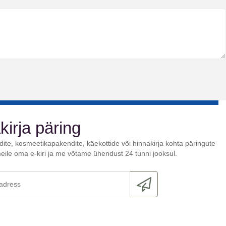
kirja päring
ite, kosmeetikapakendite, käekottide või hinnakirja kohta päringute
meile oma e-kiri ja me võtame ühendust 24 tunni jooksul.