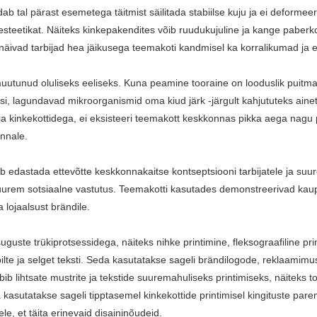
ab tal pärast esemetega täitmist säilitada stabiilse kuju ja ei deformeer
st esteetikat. Näiteks kinkepakendites võib ruudukujuline ja kange pab
l näivad tarbijad hea jäikusega teemakoti kandmisel ka korralikumad ja
utunud oluliseks eeliseks. Kuna peamine tooraine on looduslik puitma
 lagundavad mikroorganismid oma kiud järk -järgult kahjututeks ainete
ide ja kinkekottidega, ei eksisteeri teemakott keskkonnas pikka aega nag
nnale.
ib edastada ettevõtte keskkonnakaitse kontseptsiooni tarbijatele ja s
uurem sotsiaalne vastutus. Teemakotti kasutades demonstreerivad ka
 lojaalsust brändile.
ste trükiprotsessidega, näiteks nihke printimine, fleksograafiline prin
 pilte ja selget teksti. Seda kasutatakse sageli brändilogode, reklaamim
b lihtsate mustrite ja tekstide suuremahuliseks printimiseks, näiteks t
kasutatakse sageli tipptasemel kinkekottide printimisel kingituste par
le, et täita erinevaid disaininõudeid.