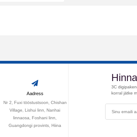
Hinna
3C digipakend
korral jätke 
Aadress
Nr 2, Fuxi tööstustsoon, Chishan
Village, Lishui linn, Nanhai
linnaosa, Foshani linn,
Guangdongi provints, Hiina