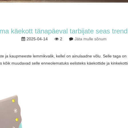
ma käekott tänapäeval tarbijate seas tren
2025-04-14
2
Jäta mulle sõnum
te ja kaupmeeste lemmikvalik, kellel on ainulaadne võlu. Selle taga on 
is kõik muudavad selle enneolematuks eelisteks käekottide ja kinkekott