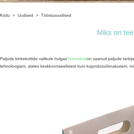
Kodu
>
Uudised
>
Tööstusuudised
Miks on tee
Paljude kinkekottide valikute hulgas
Teemakott
on saanud paljude tarbija
tehnoloogiani, alates keskkonnaeelistest kuni kujundusvõimalusteni, m